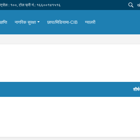
न्ट्रोल : १००, टोल फ्री नं.: १६६००१४१५१६
्ञप्ति
नागरिक सुरक्षा
छापा/मिडियामा-CIB
ग्यालरी
शीर्