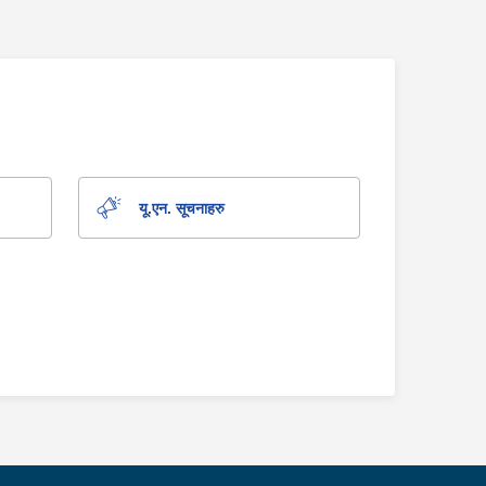
यू.एन. सूचनाहरु