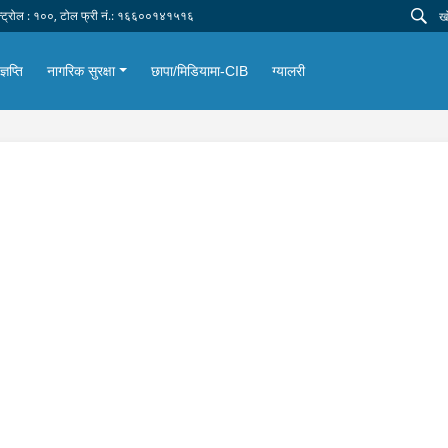
न्ट्रोल : १००, टोल फ्री नं.: १६६००१४१५१६
्ञप्ति
नागरिक सुरक्षा
छापा/मिडियामा-CIB
ग्यालरी