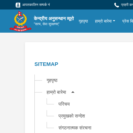
आपतकालिन सम्पर्क नं
प्रहरी क
केन्द्रीय अनुसन्धान व्यूरो
गृहपृष्ठ
हाम्रो बारेमा
प्रेस बिज
"सत्य, सेवा सुरक्षणम्"
SITEMAP
गृहपृष्ठ
हाम्रो बारेमा
परिचय
प्रमुखको सन्देश
संगठनात्मक संरचना