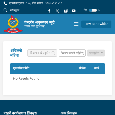
प्रहरी कन्ट्रोल : १००, टोल फ्री नं.: १६६००१४१५१६
नेपा
EN
केन्द्रीय अनुसन्धान व्यूरो
Low Bandwidth
"सत्य, सेवा सुरक्षणम्"
अघिल्लो
फिल्टर खाली गर्नुहोस्
छान्नुहोस
महिना
प्रकाशित मिति
शीर्षक
कार्य
No Resuls Found...
प्रहरी कार्यालयका लिंकहरू
अन्य लिंकहरु