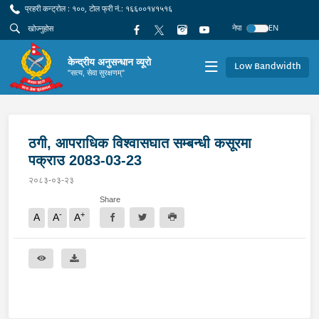
प्रहरी कन्ट्रोल : १००, टोल फ्री नं.: १६६००१४१५१६
नेपा
EN
केन्द्रीय अनुसन्धान व्यूरो
Low Bandwidth
"सत्य, सेवा सुरक्षणम्"
ठगी, आपराधिक विश्वासघात सम्बन्धी कसूरमा
पक्राउ 2083-03-23
२०८३-०३-२३
Share
-
+
A
A
A