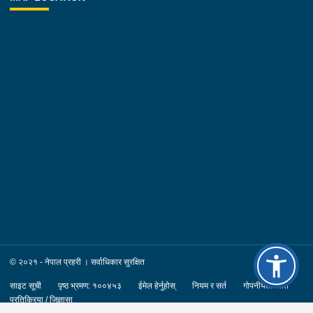
© २०२१ - नेपाल प्रहरी । सर्वाधिकार सुरक्षित
साइट सूची
पृष्ठ भ्रमण: १००४५३
ईमेल हेर्नुहोस्
नियम र सर्त
गोपनीयता नीति
प्रतिक्रिया / जिज्ञासा