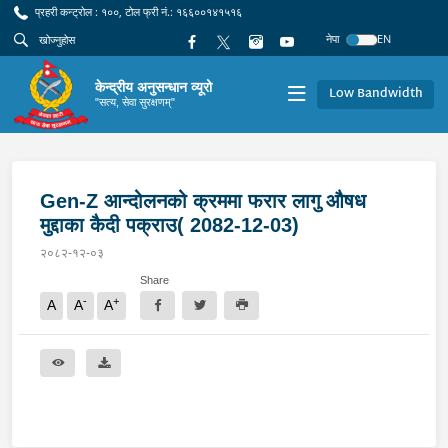
प्रहरी कन्ट्रोल : १००, टोल फ्री नं.: १६६००१४१५१६
नेपा
EN
केन्द्रीय अनुसन्धान व्यूरो
Low Bandwidth
"सत्य, सेवा सुरक्षणम्"
Gen-Z आन्दोलनको क्रममा फरार लागु औषध
मुद्दाका कैदी पक्राउ( 2082-12-03)
२०८२-१२-०३
Share
-
+
A
A
A