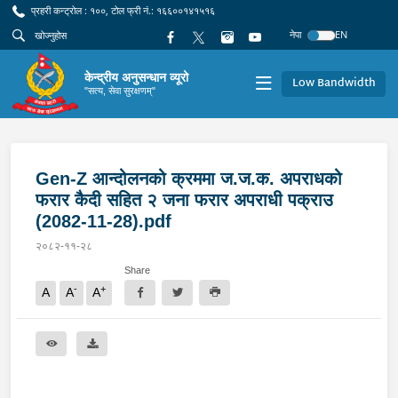
प्रहरी कन्ट्रोल : १००, टोल फ्री नं.: १६६००१४१५१६
नेपा
EN
केन्द्रीय अनुसन्धान व्यूरो
Low Bandwidth
"सत्य, सेवा सुरक्षणम्"
Gen-Z आन्दोलनको क्रममा ज.ज.क. अपराधको
फरार कैदी सहित २ जना फरार अपराधी पक्राउ
(2082-11-28).pdf
२०८२-११-२८
Share
-
+
A
A
A