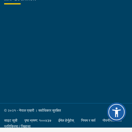
© २०२१ - नेपाल प्रहरी । सर्वाधिकार सुरक्षित
साइट सूची
पृष्ठ भ्रमण: १००४३७
ईमेल हेर्नुहोस्
नियम र सर्त
गोपनीयता नीति
प्रतिक्रिया / जिज्ञासा