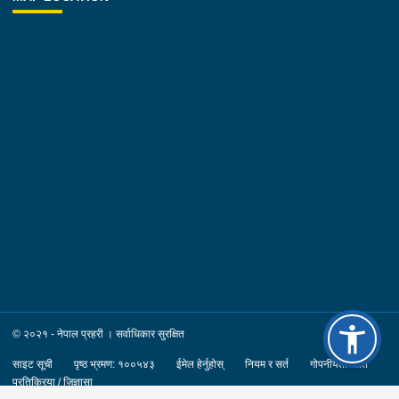
© २०२१ - नेपाल प्रहरी । सर्वाधिकार सुरक्षित
साइट सूची
पृष्ठ भ्रमण: १००५४३
ईमेल हेर्नुहोस्
नियम र सर्त
गोपनीयता नीति
प्रतिक्रिया / जिज्ञासा