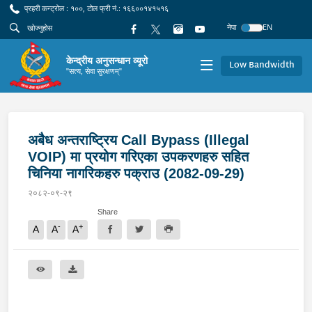
प्रहरी कन्ट्रोल : १००, टोल फ्री नं.: १६६००१४१५१६
नेपा
EN
केन्द्रीय अनुसन्धान व्यूरो
Low Bandwidth
"सत्य, सेवा सुरक्षणम्"
अबैध अन्तराष्ट्रिय Call Bypass (Illegal
VOIP) मा प्रयोग गरिएका उपकरणहरु सहित
चिनिया नागरिकहरु पक्राउ (2082-09-29)
२०८२-०९-२९
Share
-
+
A
A
A