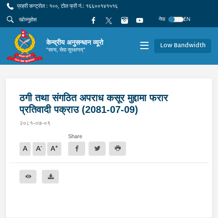
प्रहरी कन्ट्रोल : १००, टोल फ्री नं.: १६६००१४१५१६
नेपा
EN
केन्द्रीय अनुसन्धान व्यूरो
Low Bandwidth
"सत्य, सेवा सुरक्षणम्"
ठगी तथा संगठित अपराध कसूर मुद्दामा फरार
प्रतिवादी पक्राउ (2081-07-09)
२०८१-०७-०९
Share
-
+
A
A
A