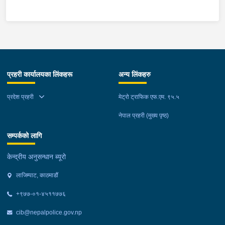
प्रहरी कार्यालयका लिंकहरू
अन्य लिंकहरु
प्रदेश प्रहरी
मेट्रो ट्राफिक एफ.एम. ९५.५
नेपाल प्रहरी (मुख्य पृष्ठ)
सम्पर्कको लागि
केन्द्रीय अनुसन्धान ब्यूरो
लाजिम्पाट, काठमाडौं
+९७७-०१-४५११७७६
cib@nepalpolice.gov.np