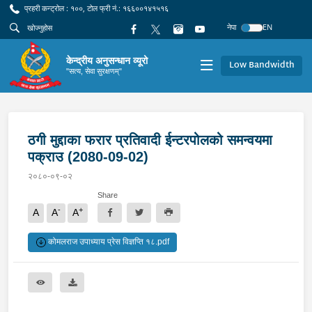
प्रहरी कन्ट्रोल : १००, टोल फ्री नं.: १६६००१४१५१६
नेपा
EN
केन्द्रीय अनुसन्धान व्यूरो
Low Bandwidth
"सत्य, सेवा सुरक्षणम्"
ठगी मुद्दाका फरार प्रतिवादी ईन्टरपोलको समन्वयमा
पक्राउ (2080-09-02)
२०८०-०९-०२
Share
-
+
A
A
A
कोमलराज उपाध्याय प्रेस विज्ञप्ति १८.pdf