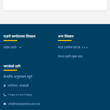
प्रहरी कार्यालयका लिंकहरू
अन्य लिंकहरु
प्रदेश प्रहरी
मेट्रो ट्राफिक एफ.एम. ९५.५
नेपाल प्रहरी (मुख्य पृष्ठ)
सम्पर्कको लागि
केन्द्रीय अनुसन्धान ब्यूरो
लाजिम्पाट, काठमाडौं
+९७७-०१-४५११७७६
cib@nepalpolice.gov.np