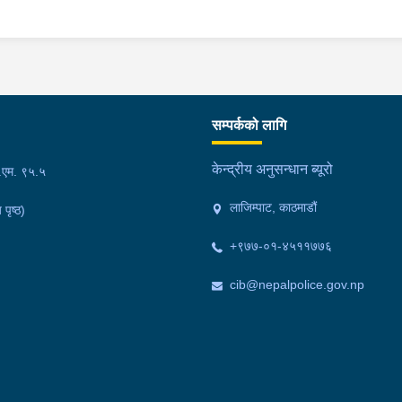
सम्पर्कको लागि
केन्द्रीय अनुसन्धान ब्यूरो
फ.एम. ९५.५
लाजिम्पाट, काठमाडौं
 पृष्ठ)
+९७७-०१-४५११७७६
cib@nepalpolice.gov.np