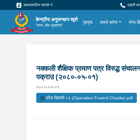
आपतकालिन सम्पर्क नं
प्रहरी क
केन्द्रीय अनुसन्धान व्यूरो
गृहपृष्ठ
हाम्रो बारेमा
प्रेस बिज
"सत्य, सेवा सुरक्षणम्"
नक्कली शैक्षिक प्रमाण पत्र विरुद्ध स
पक्राउ (२०८०-०५-०१)
२०८०-०५-०१
प्रेस विज्ञप्ती ०३ (Operation Foxtrot Charlie).pdf