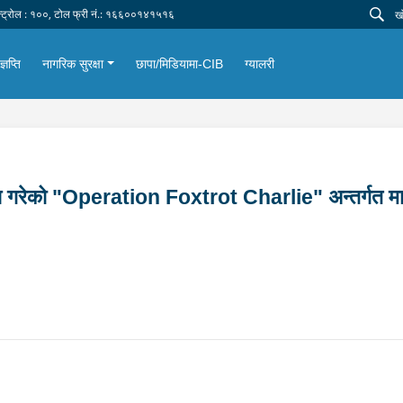
न्ट्रोल : १००, टोल फ्री नं.: १६६००१४१५१६
्ञप्ति
नागरिक सुरक्षा
छापा/मिडियामा-CIB
ग्यालरी
ंचालन गरेको "Operation Foxtrot Charlie" अन्तर्गत म