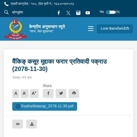
प्रहरी कन्ट्रोल : १००, टोल फ्री नं.: १६६००१४१५१६
नेपा
EN
केन्द्रीय अनुसन्धान व्यूरो
Low Bandwidth
"सत्य, सेवा सुरक्षणम्"
वैंकिङ् कसूर मुद्दाका फरार प्रतिवादी पक्राउ
(2078-11-30)
२०७८-११-३०
Share
-
+
A
A
A
RadhaMatangi_2078-11-30.pdf