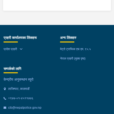
प्रहरी कार्यालयका लिंकहरू
अन्य लिंकहरु
प्रदेश प्रहरी
मेट्रो ट्राफिक एफ.एम. ९५.५
नेपाल प्रहरी (मुख्य पृष्ठ)
सम्पर्कको लागि
केन्द्रीय अनुसन्धान ब्यूरो
लाजिम्पाट, काठमाडौं
+९७७-०१-४५११७७६
cib@nepalpolice.gov.np