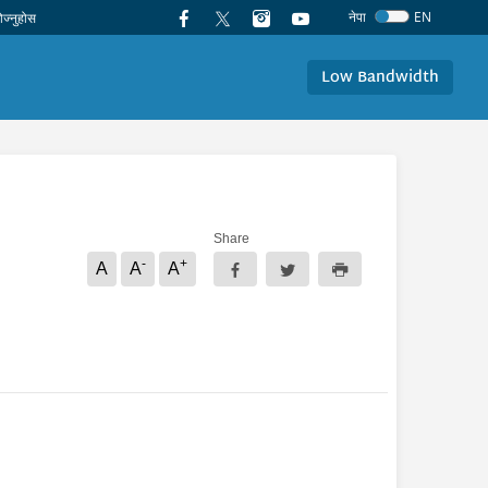
नेपा
EN
Low Bandwidth
Share
-
+
A
A
A