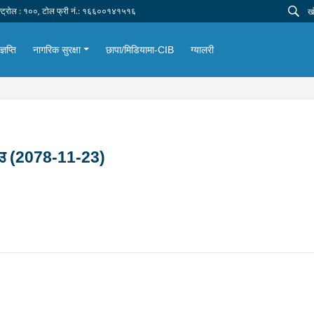
न्ट्रोल : १००, टोल फ्री नं.: १६६००१४१५१६
्ञप्ति
नागरिक सुरक्षा
छापा/मिडियामा-CIB
ग्यालरी
क्राउ (2078-11-23)