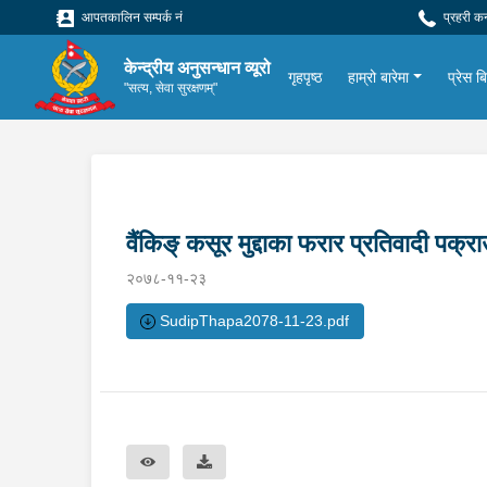
आपतकालिन सम्पर्क नं
प्रहरी क
केन्द्रीय अनुसन्धान व्यूरो
गृहपृष्ठ
हाम्रो बारेमा
प्रेस बिज
"सत्य, सेवा सुरक्षणम्"
वैंकिङ् कसूर मुद्दाका फरार प्रतिवादी प
२०७८-११-२३
SudipThapa2078-11-23.pdf