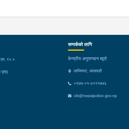
सम्पर्कको लागि
केन्द्रीय अनुसन्धान ब्यूरो
फ.एम. ९५.५
लाजिम्पाट, काठमाडौं
 पृष्ठ)
+९७७-०१-४५११७७६
cib@nepalpolice.gov.np