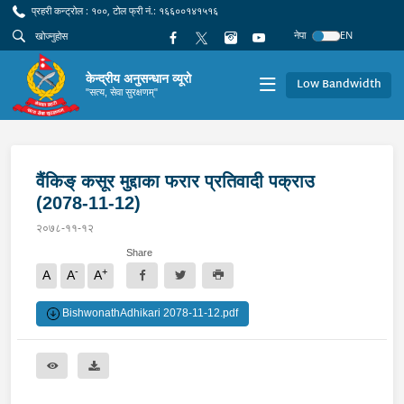
प्रहरी कन्ट्रोल : १००, टोल फ्री नं.: १६६००१४१५१६
नेपा
EN
केन्द्रीय अनुसन्धान व्यूरो
Low Bandwidth
"सत्य, सेवा सुरक्षणम्"
वैंकिङ् कसूर मुद्दाका फरार प्रतिवादी पक्राउ
(2078-11-12)
२०७८-११-१२
Share
-
+
A
A
A
BishwonathAdhikari 2078-11-12.pdf