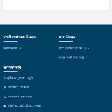
प्रहरी कार्यालयका लिंकहरू
अन्य लिंकहरु
प्रदेश प्रहरी
मेट्रो ट्राफिक एफ.एम. ९५.५
नेपाल प्रहरी (मुख्य पृष्ठ)
सम्पर्कको लागि
केन्द्रीय अनुसन्धान ब्यूरो
लाजिम्पाट, काठमाडौं
+९७७-०१-४५११७७६
cib@nepalpolice.gov.np