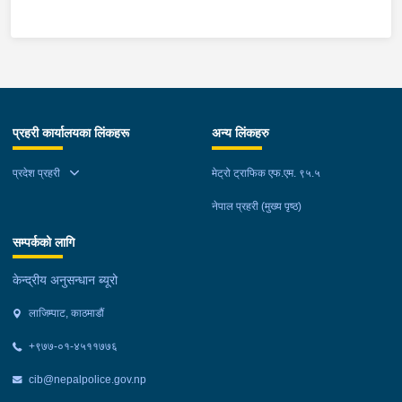
प्रहरी कार्यालयका लिंकहरू
अन्य लिंकहरु
प्रदेश प्रहरी
मेट्रो ट्राफिक एफ.एम. ९५.५
नेपाल प्रहरी (मुख्य पृष्ठ)
सम्पर्कको लागि
केन्द्रीय अनुसन्धान ब्यूरो
लाजिम्पाट, काठमाडौं
+९७७-०१-४५११७७६
cib@nepalpolice.gov.np