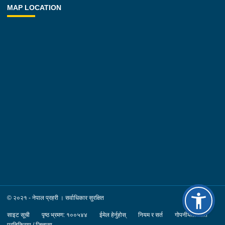
MAP LOCATION
© २०२१ - नेपाल प्रहरी । सर्वाधिकार सुरक्षित
साइट सूची
पृष्ठ भ्रमण: १००५४४
ईमेल हेर्नुहोस्
नियम र सर्त
गोपनीयता नीति
प्रतिक्रिया / जिज्ञासा