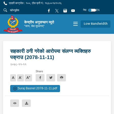
प्रहरी कन्ट्रोल : १००, टोल फ्री नं.: १६६००१४१५१६
नेपा
EN
केन्द्रीय अनुसन्धान व्यूरो
Low Bandwidth
"सत्य, सेवा सुरक्षणम्"
सहकारी ठगी गरेको आरोपमा संलग्न व्यक्तिहरु
पक्राउ (2078-11-11)
२०७८-११-११
Share
-
+
A
A
A
Suraj Basnet 2078-11-11.pdf