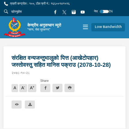
प्रहरी कन्ट्रोल : १००, टोल फ्री नं.: १६६००१४१५१६
नेपा
EN
केन्द्रीय अनुसन्धान व्यूरो
Low Bandwidth
"सत्य, सेवा सुरक्षणम्"
संरक्षित वन्यजन्तुभालुको पित्त (आखेटोपहार)
जस्तोवस्तु सहित मानिस पक्राउ (2078-10-28)
२०७८-१०-२८
Share
-
+
A
A
A