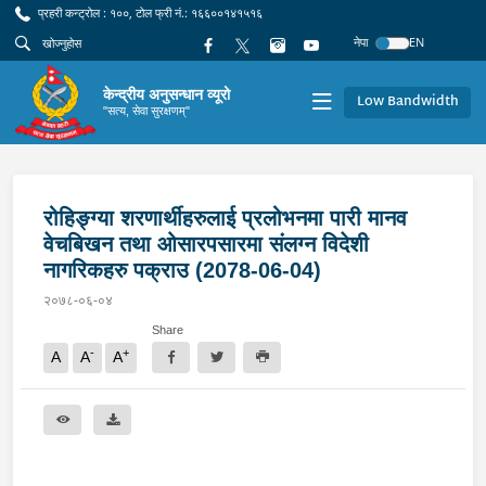
प्रहरी कन्ट्रोल : १००, टोल फ्री नं.: १६६००१४१५१६
नेपा
EN
केन्द्रीय अनुसन्धान व्यूरो
Low Bandwidth
"सत्य, सेवा सुरक्षणम्"
रोहिङ्ग्या शरणार्थीहरुलाई प्रलोभनमा पारी मानव
वेचबिखन तथा ओसारपसारमा संलग्न विदेशी
नागरिकहरु पक्राउ (2078-06-04)
२०७८-०६-०४
Share
-
+
A
A
A