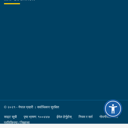
© २०२१ - नेपाल प्रहरी । सर्वाधिकार सुरक्षित
साइट सूची
पृष्ठ भ्रमण: १००४४७
ईमेल हेर्नुहोस्
नियम र सर्त
गोपनीयता नीति
प्रतिक्रिया / जिज्ञासा